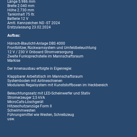
Länge 5.986 mm
Breite 2.040 mm
Höhe 2.730 mm
Tankinhalt 75 ltr.
Batterie 12 V
Amtl. Kennzeichen ND -ST 2024
Erstzulassung 23.02.2024
Aufbau:
Hänsch-Blaulicht-Anlage DBS 4000
Frontblitzer, Rückwarnsystem und Umfeldbeleuchtung
12 V / 230 V Onboard Stromversorgung
Zweite Funksprechstelle im Mannschaftsraum
Markise
Der Innenausbau erfolgte in Eigenregie:
Klappbarer Arbeitstisch im Mannschaftsraum
Systemboden mit Airlineschienen
Modulares Regalsystem mit Kunststoffboxen im Heckbereich
Beleuchtungssatz mit LED-Scheinwerfer und Stativ
Stromerzeuger 2,5 kVA
MicroCafs-Löschgerät
Hitzeschutzanzüge Form II
Schwimmwesten
Führungsmittel wie Westen, Schreibzeug
usw.