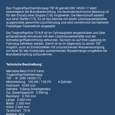
Das Tragkraftspritzenfahrzeug TSF-W gemäß DIN 14530-17 dient
überwiegend der Brandbekämpfung. Die feuerwehrtechnische Beladung ist
für den Einsatz einer Gruppe (1/8) vorgesehen. Die Mannschaft besteht
aus einer Staffel (1/5). Es ist das kleinste mit einem Löschwasserbehälter
ausgerüstete, genormte Löschfahrzeug und wird vornehmlich bei kleineren
Freiwilligen Feuerwehren eingesetzt.
Die Tragkraftspritze TS 8/8 ist im Fahrzeugheck eingeschoben und über
entsprechende Armaturen mit dem Löschwasserbehälter und der
Schnellangriffseinrichtung verbunden. Sie kann so auf ihrer Lagerung im
Fahrzeug betrieben werden. Damit ist es im Gegensatz zu einem TSF
möglich, auch an Einsatzstellen mit unzureichender Wasserversorgung,
mit einer für den Ersteinsatz ausreichenden Wassermenge umgehend die
Brandbekämpfung aufzunehmen.
Technische Beschreibung:
Mercedes-Benz 614 D Vario
Tragkraftspritzenfahrzeug
TSF – W (DIN 14530-17)
Motorleistung 100 kW / 136 PS 4-Zylinder
Hubraum 4249 ccm
Getriebe 5-Gang Schaltgetriebe
Zul. Gesamtgewicht 5.990 kg
Radstand 3.700 mm
Länge 5.980 mm
Breite 2.300 mm
Höhe 2.660 mm
Tankinhalt 70 ltr.
Batterie 24 V